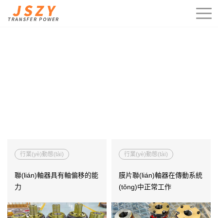
行業(yè)動態(tài)
行業(yè)動態(tài)
聯(lián)軸器具有軸偏移的能
膜片聯(lián)軸器在傳動系統
力
(tǒng)中正常工作