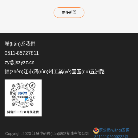
更多新聞
聯(lián)系我們
0511-85727811
zy@jszyzz.cn
鎮(zhèn)江市潤(rùn)州工業(yè)園區(qū)五洲路
蘇公網(wǎng)安備
Copyright 2023 江蘇中研聯(lián)軸器制造有限公司
32111102000222號