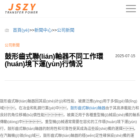
首頁(yè)
>>
新聞中心
>>
公司新聞

公司新聞
鼓形齒式聯(lián)軸器不同工作環
2025-07-15
(huán)境下運(yùn)行情況
鼓形齒式聯(lián)軸器因其設(shè)計(jì)和性能，被廣泛應(yīng)用于多個(gè)領(lǐng)
域。在冶金和軋鋼行業(yè)中，
鼓形齒式聯(lián)軸器
由于其高承載能力和
良好的角位移補(bǔ)償性能，被廣泛用于各種重型機(jī)械設(shè)備的軸系
傳動(dòng)中。重型機(jī)械通常需要在惡劣的工作環(huán)境下運(yùn)
行，鼓形齒式聯(lián)軸器的耐用性和可靠性使其成為這些設(shè)備的選擇。
在汽輪機(jī)領(lǐng)域，鼓形齒式聯(lián)軸器的穩(wěn)定性確保設(shè)備的運