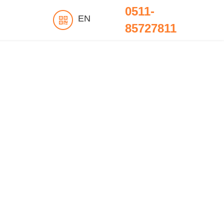
0511-
EN
85727811