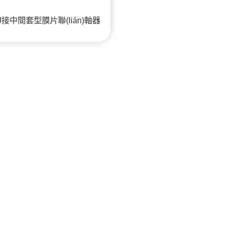
J接中間套型膜片聯(lián)軸器