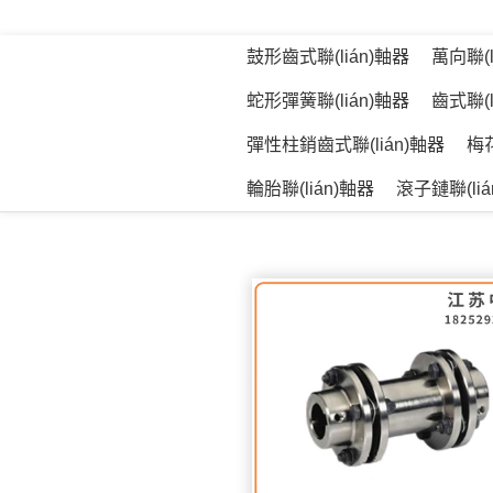
鼓形齒式聯(lián)軸器
萬向聯(l
蛇形彈簧聯(lián)軸器
齒式聯(l
彈性柱銷齒式聯(lián)軸器
梅花
輪胎聯(lián)軸器
滾子鏈聯(liá