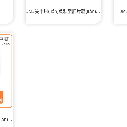
JMJ雙半聯(lián)反裝型膜片聯(lián)軸
JM
器
ián)軸