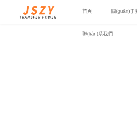
首頁
關(guān)
聯(lián)系我們