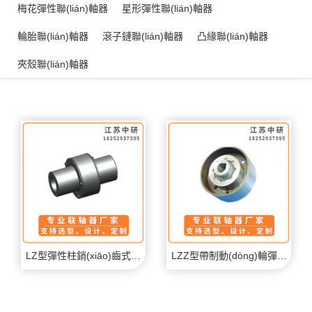
梅花彈性聯(lián)軸器
星形彈性聯(lián)軸器
輪胎聯(lián)軸器
滾子鏈聯(lián)軸器
凸緣聯(lián)軸器
夾殼聯(lián)軸器
LZ型彈性柱銷(xiāo)齒式聯
LZZ型帶制動(dòng)輪彈性
(lián)軸器
柱銷(xiāo)聯(lián)軸器