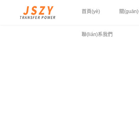
首頁(yè)
關(guā
聯(lián)系我們