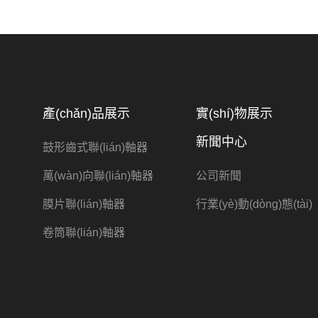
產(chǎn)品展示
實(shí)物展示
新聞中心
鼓形齒式聯(lián)軸器
萬(wàn)向聯(lián)軸器
公司新聞
膜片聯(lián)軸器
行業(yè)動(dòng)態(tài)
卷筒聯(lián)軸器