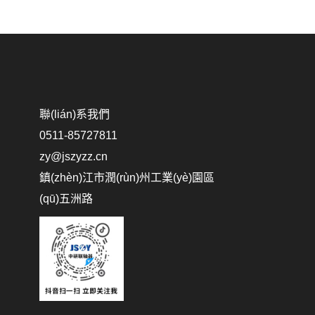
聯(lián)系我們
0511-85727811
zy@jszyzz.cn
鎮(zhèn)江市潤(rùn)州工業(yè)園區
(qū)五洲路