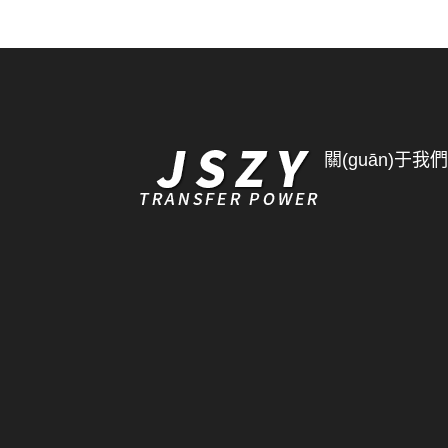
關(guān)于我們