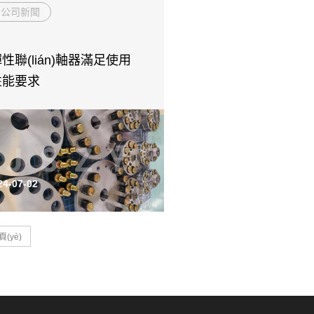
公司新聞
性聯(lián)軸器滿足使用
性能要求
24-07-02
頁(yè)