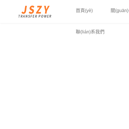
首頁(yè)
關(guā
聯(lián)系我們