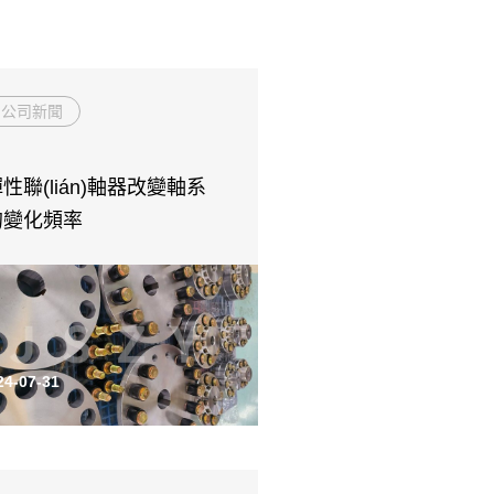
公司新聞
性聯(lián)軸器改變軸系
的變化頻率
24-07-31