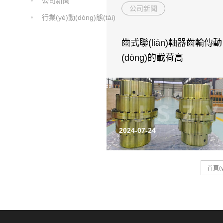
公司新聞
公司新聞
行業(yè)動(dòng)態(tài)
齒式聯(lián)軸器齒輪傳動
(dòng)的載荷高
2024-07-24
首頁(y