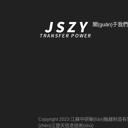
關(guān)于我們
Copyright 2023 江蘇中研聯(lián)軸器制
(zhèn)江楚天信息技術(shù)