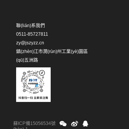
聯(lián)系我們
0511-85727811
zy@jszyzz.cn
鎮(zhèn)江市潤(rùn)州工業(yè)園區
(qū)五洲路
蘇ICP備15056534號