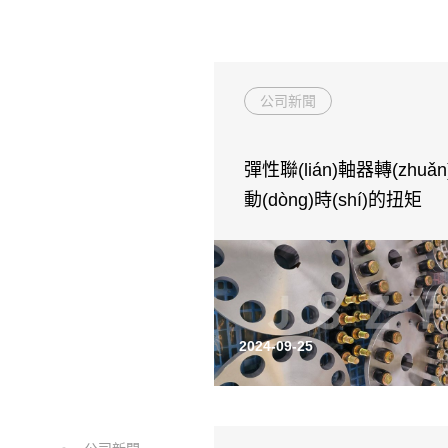
公司新聞
彈性聯(lián)軸器轉(zhuǎn
動(dòng)時(shí)的扭矩
2024-09-25